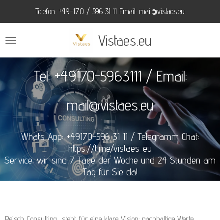
Telefon: +49-170 / 596 31 11 Email: mail@vistaes.eu
Zum
Hauptinhalt
Vistaes.eu
springen
Tel: +49170-5963111 / Email:
mail@vistaes.eu
Whats App: +49170-596 31 11 / T
elegramm Chat:
https://t.me/vistaes_eu
Service; wir sind 7 Tage der Woche und 24 Stunden am
Tag für Sie da!
Reisch Consulting steht für eine klare Vision: nachhaltige Werte