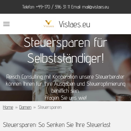
Telefon: +49-170 / 596 31 11 Email: mail@vistaes.eu
Zum
Hauptinhalt
Vistaes.eu
springen
Steuersparen für
Selbstständiger!
Reisch Consulting mit Kooperation unsere Steuerberater
können Ihnen für Ihre Ausgaben und Steueroptimierung
behilflich sein.
Fragen Sie uns wie!
Home
»
Damen
»
Steuersparen
Steuersparen: So Senken Sie Ihre Steuerlast