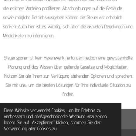
steuerlichen Vorteilen profitieren. Abschreibungen auf die Gebäude
sowie mögliche Betriebsausgaben können die Steuerlast erheblich
senken. Auch hier ist es wichtig, sich über die aktuellen Regelungen und
Möglichkeiten zu informieren.
Steuersparen ist kein Hexenwerk, erfordert jedoch eine gewissenhafte
Planung und das Wissen über geltende Gesetze und Möglichkeiten.
Nutzen Sie alle Ihnen zur Verfügung stehenden Optionen und sprechen
Sie mit uns, um die besten Lösungen für Ihre individuelle Situation zu
finden.
Diese Website verwendet Cookies, um Ihr Erlebnis zu
verbessern und maßgeschneiderte Werbung anzuzeigen.
© 2020- 2025 - RVB Alle Rechte vorbehalten
Indem Sie auf „Akzeptieren“ klicken, stimmen Sie der
Verwendung aller Cookies zu.