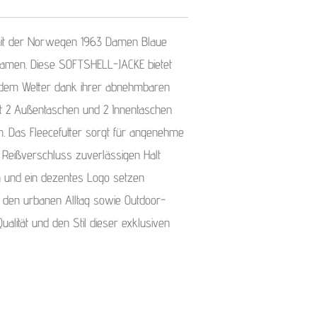
 mit der Norwegen 1963 Damen Blaue
 Damen. Diese SOFTSHELL-JACKE bietet
edem Wetter dank ihrer abnehmbaren
t 2 Außentaschen und 2 Innentaschen
um. Das Fleecefutter sorgt für angenehme
eißverschluss zuverlässigen Halt
ion und ein dezentes Logo setzen
r den urbanen Alltag sowie Outdoor-
ualität und den Stil dieser exklusiven